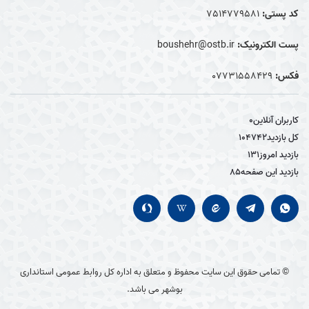
کد پستی:
7514779581
پست الکترونیک:
boushehr@ostb.ir
فکس:
0۷۷۳۱۵۵۸۴۲۹
کاربران آنلاین
0
کل بازدید
104742
بازدید امروز
131
بازدید این صفحه
85
© تمامی حقوق این سایت محفوظ و متعلق به اداره کل روابط عمومی استانداری
بوشهر می باشد.