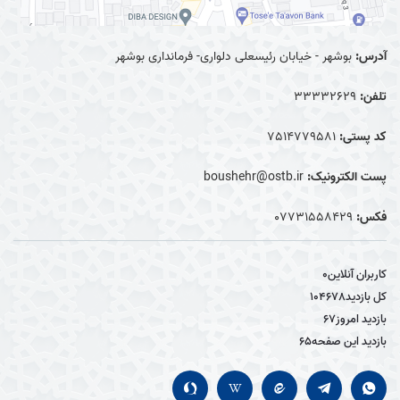
آدرس:
بوشهر - خیابان رئیسعلی دلواری- فرمانداری بوشهر
تلفن:
33332629
کد پستی:
7514779581
پست الکترونیک:
boushehr@ostb.ir
فکس:
0۷۷۳۱۵۵۸۴۲۹
کاربران آنلاین
0
کل بازدید
104678
بازدید امروز
67
بازدید این صفحه
65