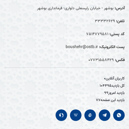
آدرس:
بوشهر - خیابان رئیسعلی دلواری- فرمانداری بوشهر
تلفن:
33332629
کد پستی:
7514779581
پست الکترونیک:
boushehr@ostb.ir
فکس:
0۷۷۳۱۵۵۸۴۲۹
کاربران آنلاین
0
کل بازدید
104495
بازدید امروز
99
بازدید این صفحه
77