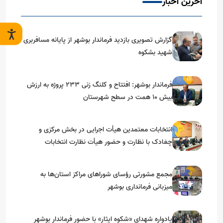
آخرین اخبار
گزارش تصویری بازدید فرماندار بوشهر از پایانه مسافربری
شهید بشکوه
فرماندار بوشهر: افتتاح و کلنگ زنی ۲۳۳ پروژه به ارزش
بیش ۱۰ همت در سطح شهرستان
انتخابات معتمدین هیأت اجرایی در بخش مرکزی و
چغادک با نظارت و حضور هیأت نظارت انتخابات
شهرستان بوشهر
مجمع مشورتی رؤسای شوراهای مراکز استان‌ها به
میزبانی فرمانداری بوشهر
یادواره شهدای «شکوه ایثار» با حضور فرماندار بوشهر