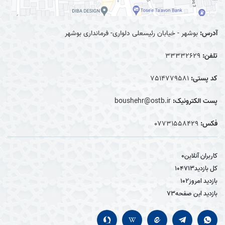
آدرس:
بوشهر - خیابان رئیسعلی دلواری- فرمانداری بوشهر
تلفن:
33332629
کد پستی:
7514779581
پست الکترونیک:
boushehr@ostb.ir
فکس:
0۷۷۳۱۵۵۸۴۲۹
کاربران آنلاین
0
کل بازدید
104713
بازدید امروز
102
بازدید این صفحه
73