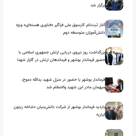
برگزار شد
آغاز ثبت‌نام کارسوق ملی فراگیر «فناوری هسته‌ای» ویژه
دانش‌آموزان متوسطه دوم
بزرگداشت روز نیروی دریایی ارتش جمهوری اسلامی با
حضور فرماندار بوشهر و فرماندهان ارتش در گلزار شهدا
فرماندار بوشهر با حضور در منزل شهید یدالله دموخ،
میهمان مادر این شهید والامقام شد
بازدید فرماندار بوشهر از شرکت دانش‌بنیان «شاخه زیتون
لیان»