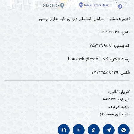
آدرس:
بوشهر - خیابان رئیسعلی دلواری- فرمانداری بوشهر
تلفن:
33332629
کد پستی:
7514779581
پست الکترونیک:
boushehr@ostb.ir
فکس:
0۷۷۳۱۵۵۸۴۲۹
کاربران آنلاین
0
کل بازدید
104573
بازدید امروز
50
بازدید این صفحه
63