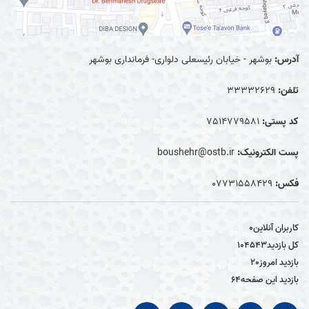
آدرس:
بوشهر - خیابان رئیسعلی دلواری- فرمانداری بوشهر
تلفن:
33332629
کد پستی:
7514779581
پست الکترونیک:
boushehr@ostb.ir
فکس:
0۷۷۳۱۵۵۸۴۲۹
کاربران آنلاین
0
کل بازدید
104543
بازدید امروز
20
بازدید این صفحه
64