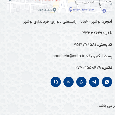
آدرس:
بوشهر - خیابان رئیسعلی دلواری- فرمانداری بوشهر
تلفن:
33332629
کد پستی:
7514779581
پست الکترونیک:
boushehr@ostb.ir
فکس:
0۷۷۳۱۵۵۸۴۲۹
 می باشد.