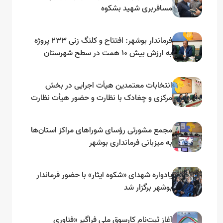
مسافربری شهید بشکوه
فرماندار بوشهر: افتتاح و کلنگ زنی ۲۳۳ پروژه
به ارزش بیش ۱۰ همت در سطح شهرستان
انتخابات معتمدین هیأت اجرایی در بخش
مرکزی و چغادک با نظارت و حضور هیأت نظارت
انتخابات شهرستان بوشهر
مجمع مشورتی رؤسای شوراهای مراکز استان‌ها
به میزبانی فرمانداری بوشهر
یادواره شهدای «شکوه ایثار» با حضور فرماندار
بوشهر برگزار شد
آغاز ثبت‌نام کارسوق ملی فراگیر «فناوری