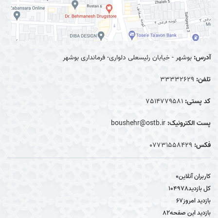
آدرس:
بوشهر - خیابان رئیسعلی دلواری- فرمانداری بوشهر
تلفن:
33332629
کد پستی:
7514779581
پست الکترونیک:
boushehr@ostb.ir
فکس:
0۷۷۳۱۵۵۸۴۲۹
کاربران آنلاین
0
کل بازدید
104978
بازدید امروز
67
بازدید این صفحه
82