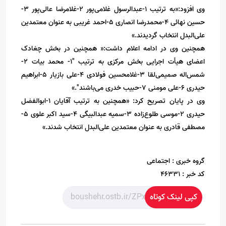
وی افزود:«به ترتیب ۱-عبدالرسول غلامی‌‌پور ۲-غلامرضا عالی‌پور ۳-
حسین نهائی ۴-محمدرضا انصاری ۵-احمد غریبی به عنوان معتمدین
علی‌البدل انتخاب گردیدند.»
همچنین وی در ادامه اعلام داشت:« همچنین در بخش چغادک
اعضای هیأت اجرایی بخش مرکزی به ترتیب "۱- محمد بیات ۲-
شمس‌اله صمیمی‌لقا ۳-غلامحسین فولادی ۴-علی بازیار ۵-ابراهیم
حیدری ۶-علی مومنی ۷-حبیب خدری می‌‌باشند".»
وی در پایان تصریح کرد: «همچنین به ترتیب آقایان ۱-ابوالفضل
حیدری ۲-موسی طلوع‌زاده ۳-سمیه عبدالبیگی ۴-سید اکبر علوی ۵-
مصطفی قادری به عنوان معتمدین علی‌البدل انتخاب شدند.»
گروه خبری :
اجتماعی
کد خبر :
46331
کپی لینک کوتاه