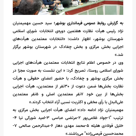
به گزارش روابط عمومی فرمانداری بوشهر؛
سید حسین مهمیمنیان
نژاد رئیس هیأت نظارت هفتمین دوره‌ی انتخابات شورای اسلامی
شهرستان بوشهر، اظهار داشت: «انتخابات معتمدین هیأت‌های
اجرایی بخش مرکزی و بخش چغادک در شهرستان بوشهر برگزار
شد.»
وی در خصوص اعلام نتایج انتخابات معتمدین هیأت‌های اجرایی
شورای اسلامی روستا، تصریح کرد: « این نشست به صورت مجزا در
بخش مرکزی بوشهر و چغادک، با حضور اعضای حقوقی و هیأت
نظارت بخش‌ها ضمن دعوت از 30نفر از معتمدین، هیأت اجرایی
بخش‌ها از بین خود ۷نفر معتمدین اصلی و ۵نفر معتمدین
علی‌البدل با رأی مخفی و اکثریت نسبی آراء انتخاب کردند.»
مهمیمنیان نژاد ادامه داد:« اعضای هیأت اجرایی بخش مرکزی به
ترتیب "۱-جواد غلامی‌پور ۲-مرتضی عباسی ۳-امید شورکی نیا ۴-
خلیل فولادی هلیله ۵-محمد مهدی دهار ۶-عبدالرحمن صالحی ۷-
محمدحسین قیصی‌زاده" می‌باشند.»