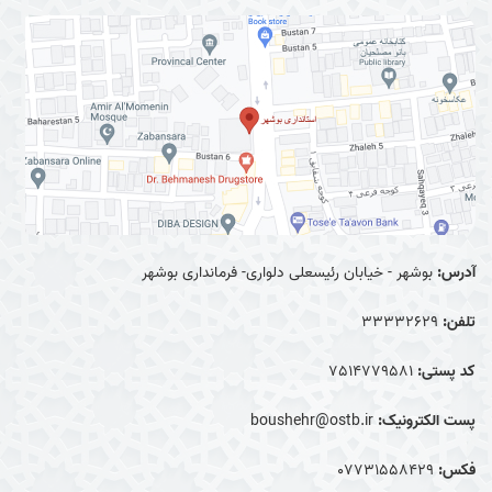
آدرس:
بوشهر - خیابان رئیسعلی دلواری- فرمانداری بوشهر
تلفن:
33332629
کد پستی:
7514779581
پست الکترونیک:
boushehr@ostb.ir
فکس:
0۷۷۳۱۵۵۸۴۲۹