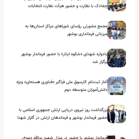
چغادک با نظارت و حضور هیأت نظارت انتخابات
شهرستان بوشهر
مجمع مشورتی رؤسای شوراهای مراکز استان‌ها به
میزبانی فرمانداری بوشهر
یادواره شهدای «شکوه ایثار» با حضور فرماندار بوشهر
برگزار شد
آغاز ثبت‌نام کارسوق ملی فراگیر «فناوری هسته‌ای» ویژه
دانش‌آموزان متوسطه دوم
بزرگداشت روز نیروی دریایی ارتش جمهوری اسلامی با
حضور فرماندار بوشهر و فرماندهان ارتش در گلزار شهدا
فرماندار بوشهر با حضور در منزل شهید یدالله دموخ،